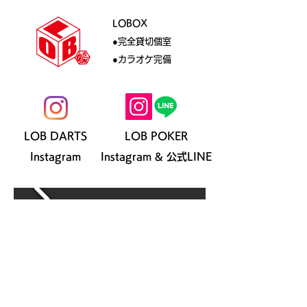
LOBOX
●完全貸切個室
​●カラオケ完備
LOB DARTS
LOB POKER
Instagram
Instagram & 公式LINE